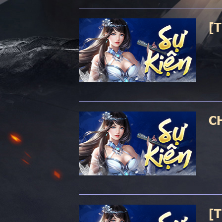
[
C
[