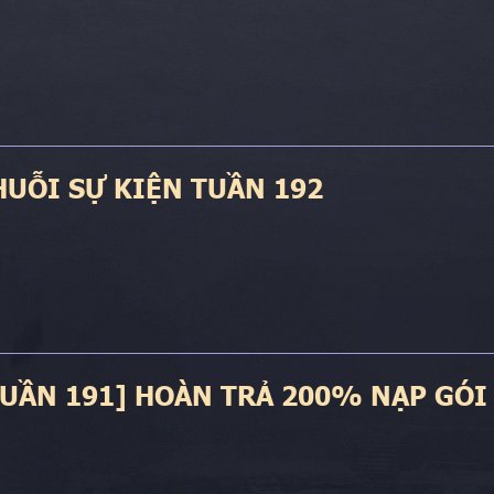
HUỖI SỰ KIỆN TUẦN 192
TUẦN 191] HOÀN TRẢ 200% NẠP GÓI