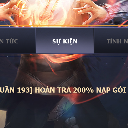
IN TỨC
SỰ KIỆN
TÍNH 
TUẦN 193] HOÀN TRẢ 200% NẠP GÓI