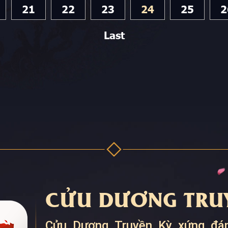
21
22
23
24
25
2
Last
CỬU DƯƠNG TRUY
Cửu Dương Truyền Kỳ xứng đán