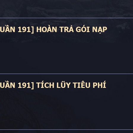
TUẦN 191] HOÀN TRẢ GÓI NẠP
TUẦN 191] TÍCH LŨY TIÊU PHÍ