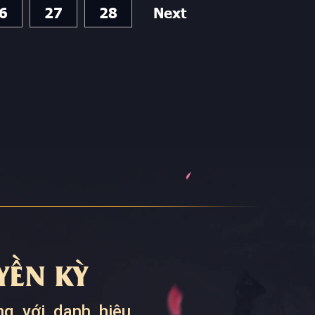
6
27
28
Next
ỀN KỲ
g với danh hiệu