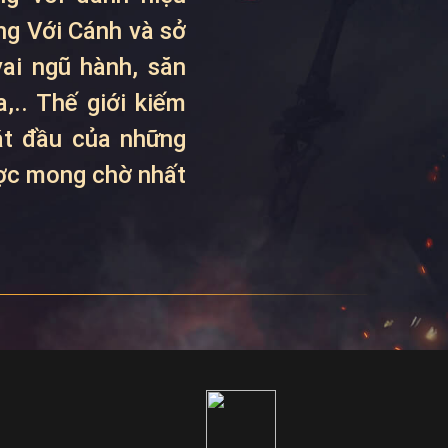
ng Với Cánh và sở
ai ngũ hành, săn
,.. Thế giới kiếm
bắt đầu của những
ược mong chờ nhất