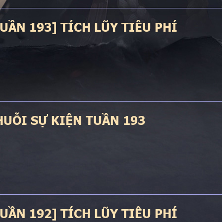
TUẦN 193] TÍCH LŨY TIÊU PHÍ
HUỖI SỰ KIỆN TUẦN 193
TUẦN 192] TÍCH LŨY TIÊU PHÍ