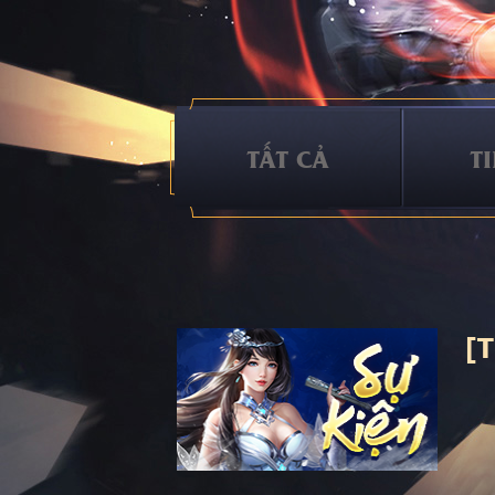
TẤT CẢ
T
[