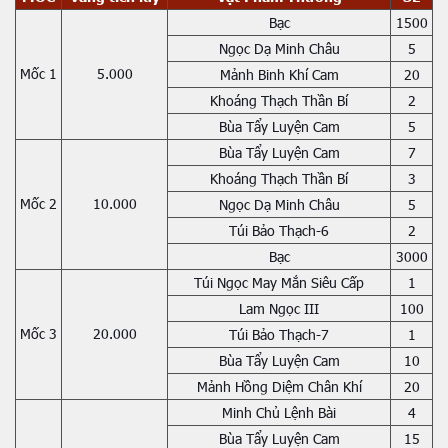
Bạc
1500
Ngọc Dạ Minh Châu
5
Mốc 1
5.000
Mảnh Binh Khí Cam
20
Khoáng Thạch Thần Bí
2
Bùa Tẩy Luyện Cam
5
Bùa Tẩy Luyện Cam
7
Khoáng Thạch Thần Bí
3
Mốc 2
10.000
Ngọc Dạ Minh Châu
5
Túi Bảo Thạch-6
2
Bạc
3000
Túi Ngọc May Mắn Siêu Cấp
1
Lam Ngọc III
100
Mốc 3
20.000
Túi Bảo Thạch-7
1
Bùa Tẩy Luyện Cam
10
Mảnh Hồng Diệm Chân Khí
20
Minh Chủ Lệnh Bài
4
Bùa Tẩy Luyện Cam
15