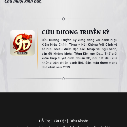
Chu muội kính bút,
CỬU DƯƠNG TRUYỀN KỲ
Cửu Dương Truyền Kỳ xứng đáng với danh hiệu
Kiếm Hiệp Chính Tông – Nói Không Với Cánh và
sở hữu nhiều điểm đặc sắc: Nhập vai ngũ hành,
săn đồ không khóa, Tống Kim rực lửa,.. Thế giới
kiếm hiệp tuyệt đỉnh chuẩn 3D, nơi bắt đầu của
những trận chiến oanh liệt, đẫm máu được mong
chờ nhất năm 2019.
Hỗ Trợ
|
Cài Đặt
|
Điều Khoản