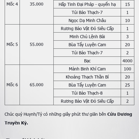
Mốc 4
35.000
Hấp Tinh Đại Pháp - quyển hạ
15
Túi Bảo Thạch-7
1
Ngọc Dạ Minh Châu
10
Rương Bảo Vật Đỏ Siêu Cấp
1
Minh Chủ Lệnh Bài
3
Mốc 5
55.000
Bùa Tẩy Luyện Cam
20
Túi Bảo Thạch-7
2
Bạc
4000
Mảnh Binh Khí Cam
100
Khoáng Thạch Thần Bí
20
Mốc 6
65.000
Bùa Tẩy Luyện Cam
25
Túi Bảo Thạch-8
1
Rương Bảo Vật Đỏ Siêu Cấp
2
Chúc quý Huynh/Tỷ có những giây phút thư giãn bên
Cửu Dương
Truyền Kỳ.