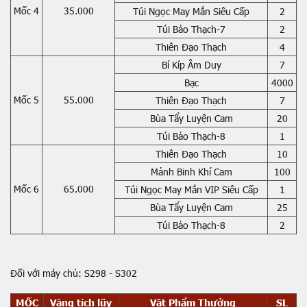
Mốc 4
35.000
Túi Ngọc May Mắn Siêu Cấp
2
Túi Bảo Thạch-7
2
Thiên Đạo Thạch
4
Bí Kíp Âm Duy
7
Bạc
4000
Mốc 5
55.000
Thiên Đạo Thạch
7
Bùa Tẩy Luyện Cam
20
Túi Bảo Thạch-8
1
Thiên Đạo Thạch
10
Mảnh Binh Khí Cam
100
Mốc 6
65.000
Túi Ngọc May Mắn VIP Siêu Cấp
1
Bùa Tẩy Luyện Cam
25
Túi Bảo Thạch-8
2
Đối với máy chủ: S298 - S302
MỐC
Vàng tích lũy
Vật Phẩm Thưởng
SL