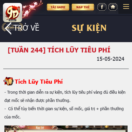
TẢI GAME
NẠP THẺ
SỰ KIỆN
TRỞ VỀ
[TUẦN 244] TÍCH LŨY TIÊU PHÍ
15-05-2024
Tích Lũy Tiêu Phí
- Trong thời gian diễn ra sự kiện, tích lũy tiêu phí vàng đủ điều kiện
đạt mốc sẽ nhận được phần thưởng.
- Có thể tùy biến thời gian sự kiện, số mốc, giá trị + phần thưởng
của mốc.