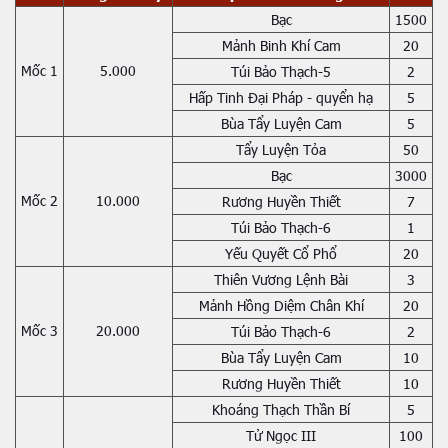
Bạc
1500
Mảnh Binh Khí Cam
20
Mốc 1
5.000
Túi Bảo Thạch-5
2
Hấp Tinh Đại Pháp - quyển hạ
5
Bùa Tẩy Luyện Cam
5
Tẩy Luyện Tỏa
50
Bạc
3000
Mốc 2
10.000
Rương Huyền Thiết
7
Túi Bảo Thạch-6
1
Yếu Quyết Cổ Phổ
20
Thiên Vương Lệnh Bài
3
Mảnh Hồng Diệm Chân Khí
20
Mốc 3
20.000
Túi Bảo Thạch-6
2
Bùa Tẩy Luyện Cam
10
Rương Huyền Thiết
10
Khoáng Thạch Thần Bí
5
Tử Ngọc III
100