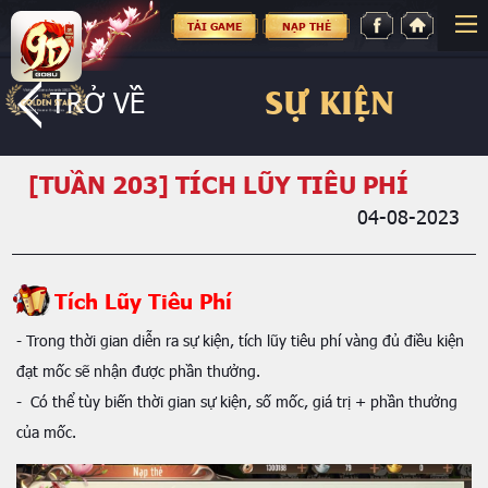
TẢI GAME
NẠP THẺ
SỰ KIỆN
TRỞ VỀ
[TUẦN 203] TÍCH LŨY TIÊU PHÍ
04-08-2023
Tích Lũy Tiêu Phí
- Trong thời gian diễn ra sự kiện, tích lũy tiêu phí vàng đủ điều kiện
đạt mốc sẽ nhận được phần thưởng.
- Có thể tùy biến thời gian sự kiện, số mốc, giá trị + phần thưởng
của mốc.