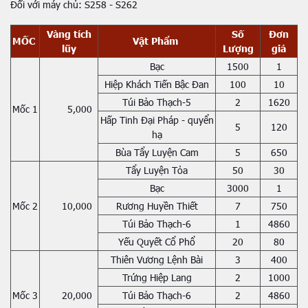
Đối với máy chủ: S258 - S262
Vàng tích
Số
Đơn
MỐC
Vật Phẩm
lũy
Lượng
giá
Bạc
1500
1
Hiệp Khách Tiến Bậc Đan
100
10
Túi Bảo Thạch-5
2
1620
Mốc 1
5,000
Hấp Tinh Đại Pháp - quyển
5
120
hạ
Bùa Tẩy Luyện Cam
5
650
Tẩy Luyện Tỏa
50
30
Bạc
3000
1
Mốc 2
10,000
Rương Huyền Thiết
7
750
Túi Bảo Thạch-6
1
4860
Yếu Quyết Cổ Phổ
20
80
Thiên Vương Lệnh Bài
3
400
Trứng Hiệp Lang
2
1000
Mốc 3
20,000
Túi Bảo Thạch-6
2
4860