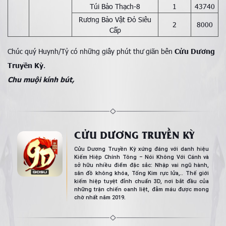
Túi Bảo Thạch-8
1
43740
Rương Bảo Vật Đỏ Siêu
2
8000
Cấp
Chúc quý Huynh/Tỷ có những giây phút thư giãn bên
Cửu Dương
Truyền Kỳ
.
Chu muội kính bút,
CỬU DƯƠNG TRUYỀN KỲ
Cửu Dương Truyền Kỳ xứng đáng với danh hiệu
Kiếm Hiệp Chính Tông – Nói Không Với Cánh và
sở hữu nhiều điểm đặc sắc: Nhập vai ngũ hành,
săn đồ không khóa, Tống Kim rực lửa,.. Thế giới
kiếm hiệp tuyệt đỉnh chuẩn 3D, nơi bắt đầu của
những trận chiến oanh liệt, đẫm máu được mong
chờ nhất năm 2019.