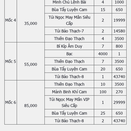
Minh Chủ Lệnh Bài
4
1000
Bùa Tẩy Luyện Cam
15
650
Túi Ngọc May Mắn Siêu
Mốc 4
2
19999
35,000
Cấp
Túi Bảo Thạch-7
2
14580
Thiên Đạo Thạch
4
3500
Bí Kíp Âm Duy
7
800
Bạc
4000
1
Mốc 5
Thiên Đạo Thạch
7
3500
55,000
Bùa Tẩy Luyện Cam
20
650
Túi Bảo Thạch-8
1
43740
Thiên Đạo Thạch
10
3500
Mảnh Binh Khí Cam
100
270
Túi Ngọc May Mắn VIP
Mốc 6
1
29999
85,000
Siêu Cấp
Bùa Tẩy Luyện Cam
25
650
Túi Bảo Thạch-8
2
43740