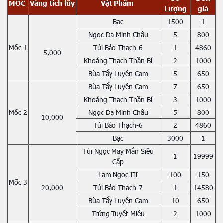
MỐC
Vàng tích lũy
Vật Phẩm
Lượng
giá
Bạc
1500
1
Ngọc Dạ Minh Châu
5
800
Mốc 1
Túi Bảo Thạch-6
1
4860
5,000
Khoáng Thạch Thần Bí
2
1000
Bùa Tẩy Luyện Cam
5
650
Bùa Tẩy Luyện Cam
7
650
Khoáng Thạch Thần Bí
3
1000
Mốc 2
Ngọc Dạ Minh Châu
5
800
10,000
Túi Bảo Thạch-6
2
4860
Bạc
3000
1
Túi Ngọc May Mắn Siêu
1
19999
Cấp
Lam Ngọc III
100
150
Mốc 3
20,000
Túi Bảo Thạch-7
1
14580
Bùa Tẩy Luyện Cam
10
650
Trứng Tuyết Miêu
2
1000