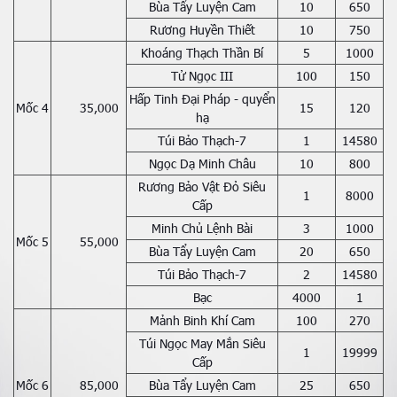
Bùa Tẩy Luyện Cam
10
650
Rương Huyền Thiết
10
750
Khoáng Thạch Thần Bí
5
1000
Tử Ngọc III
100
150
Hấp Tinh Đại Pháp - quyển
Mốc 4
35,000
15
120
hạ
Túi Bảo Thạch-7
1
14580
Ngọc Dạ Minh Châu
10
800
Rương Bảo Vật Đỏ Siêu
1
8000
Cấp
Minh Chủ Lệnh Bài
3
1000
Mốc 5
55,000
Bùa Tẩy Luyện Cam
20
650
Túi Bảo Thạch-7
2
14580
Bạc
4000
1
Mảnh Binh Khí Cam
100
270
Túi Ngọc May Mắn Siêu
1
19999
Cấp
Mốc 6
85,000
Bùa Tẩy Luyện Cam
25
650