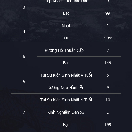
Hiệp Khách Tiến Bậc Đan
9
3
Bạc
99
Nhật
1
4
Xu
19999
Rương Hộ Thuẫn Cấp 1
2
5
Bạc
149
Túi Sự Kiện Sinh Nhật 4 Tuổi
5
6
Rương Ngũ Hành Ấn
9
Túi Sự Kiện Sinh Nhật 4 Tuổi
10
7
Kinh Nghiệm Đan x3
1
Bạc
199