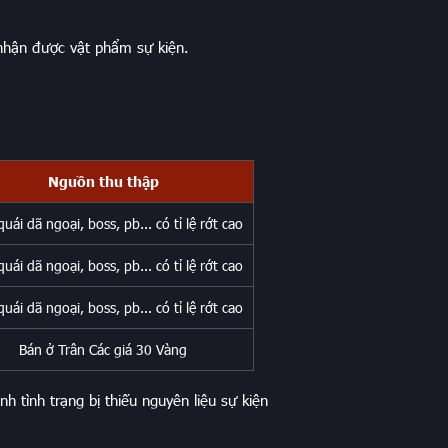
nhận được vật phẩm sự kiện.
Nguồn thu thập
uái dã ngoại, boss, pb... có tỉ lệ rớt cao
uái dã ngoại, boss, pb... có tỉ lệ rớt cao
uái dã ngoại, boss, pb... có tỉ lệ rớt cao
Bán ở Trân Các giá 30 Vàng
h tình trạng bị thiếu nguyên liệu sự kiện