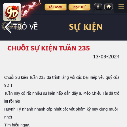
TẢI GAME
NẠP THẺ
SỰ KIỆN
TRỞ VỀ
CHUỖI SỰ KIỆN TUẦN 235
13-03-2024
Chuỗi Sự kiện Tuần 235 đã trình làng với các Đại Hiệp yêu quý của
9D!!
Tuần này có rất nhiều sự kiện hấp dẫn đấy ạ, Mèo Chiêu Tài đã trở
lại rồi nè!
Huynh Tỷ nhanh nhanh cập nhật các vật phẩm kỳ này cùng muội
nhé!
Tìm hiểu ngay.