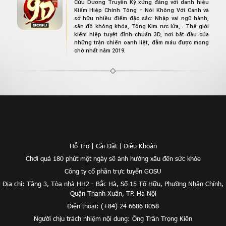
Cửu Dương Truyền Kỳ xứng đáng với danh hiệu
Kiếm Hiệp Chính Tông – Nói Không Với Cánh và
sở hữu nhiều điểm đặc sắc: Nhập vai ngũ hành,
săn đồ không khóa, Tống Kim rực lửa,.. Thế giới
kiếm hiệp tuyệt đỉnh chuẩn 3D, nơi bắt đầu của
những trận chiến oanh liệt, đẫm máu được mong
chờ nhất năm 2019.
Hỗ Trợ
|
Cài Đặt
|
Điều Khoản
Chơi quá 180 phút một ngày sẽ ảnh hưởng xấu đến sức khỏe
Công ty cổ phần trực tuyến GOSU
Địa chỉ: Tầng 3, Tòa nhà HH2 - Bắc Hà, Số 15 Tố Hữu, Phường Nhân Chính,
Quận Thanh Xuân, TP. Hà Nội
Điện thoại: (+84) 24 6686 0058
Người chịu trách nhiệm nội dung: Ông Trần Trọng Kiên