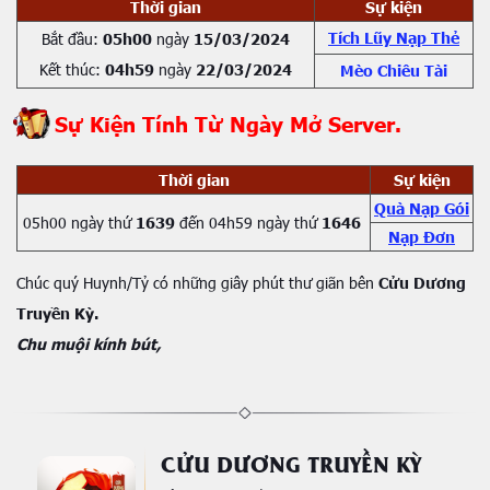
Thời gian
Sự kiện
Tích Lũy Nạp Thẻ
Bắt đầu:
05h00
ngày
15/03/2024
Kết thúc:
04h59
ngày
22/03/2024
Mèo Chiêu Tài
Sự Kiện Tính Từ Ngày Mở Server.
Thời gian
Sự kiện
Quà Nạp Gói
05h00 ngày thứ
1639
đến 04h59 ngày thứ
1646
Nạp Đơn
Chúc quý Huynh/Tỷ có những giây phút thư giãn bên
Cửu Dương
Truyền Kỳ.
Chu muội kính bút,
CỬU DƯƠNG TRUYỀN KỲ