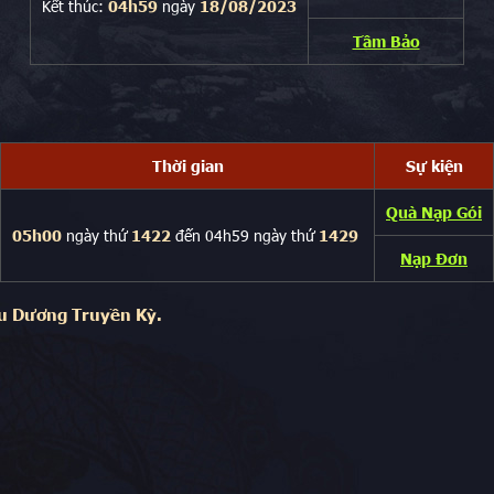
Kết thúc:
04h59
ngày
18/08/2023
Tầm Bảo
Thời gian
Sự kiện
Quà Nạp Gói
05h00
ngày thứ
1422
đến 04h59 ngày thứ
1429
Nạp Đơn
u Dương Truyền Kỳ.