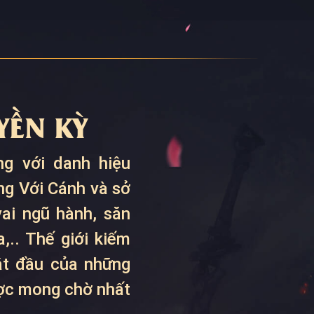
ỀN KỲ
g với danh hiệu
ng Với Cánh và sở
ai ngũ hành, săn
,.. Thế giới kiếm
bắt đầu của những
ược mong chờ nhất