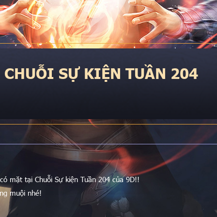
CHUỖI SỰ KIỆN TUẦN 204
có mặt tại Chuỗi Sự kiện Tuần 204 của 9D!!
ùng muội nhé!