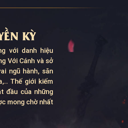
ỀN KỲ
g với danh hiệu
ng Với Cánh và sở
ai ngũ hành, săn
,.. Thế giới kiếm
bắt đầu của những
ược mong chờ nhất