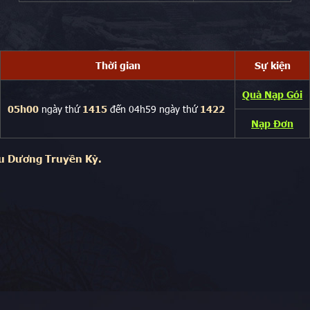
Thời gian
Sự kiện
Quà Nạp Gói
05h00
ngày thứ
1415
đến 04h59 ngày thứ
1422
Nạp Đơn
u Dương Truyền Kỳ.